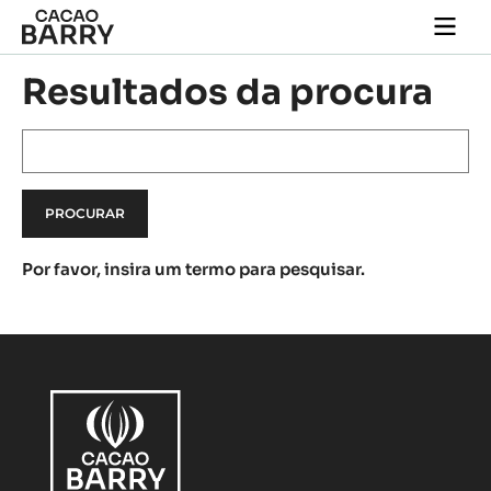
Skip to main content
Togg
main
navi
Resultados da procura
Keyword(s)
Por favor, insira um termo para pesquisar.