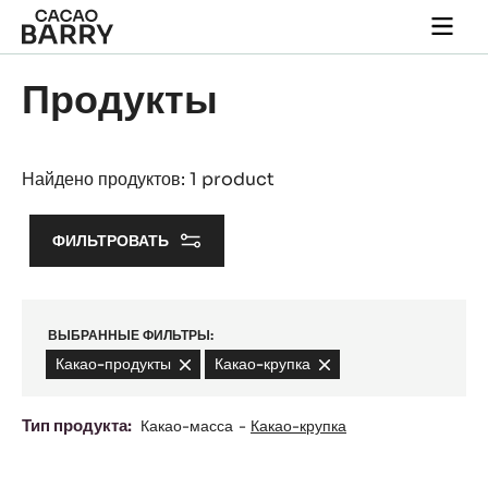
Skip to main content
Togg
main
navi
Продукты
Найдено продуктов: 1 product
ФИЛЬТРОВАТЬ
ВЫБРАННЫЕ ФИЛЬТРЫ:
Какао-продукты
-
Какао-крупка
-
remove
remove
filter
filter
Тип продукта:
Какао-масса
Какао-крупка
Grué