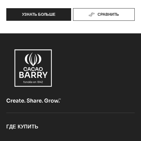
УЗНАТЬ БОЛЬШЕ
СРАВНИТЬ
-
GRUÉ
DE
CACAO
Footer
ГДЕ КУПИТЬ
CacaoBarry