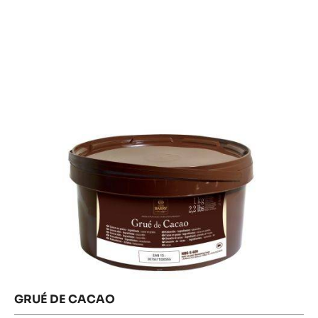
Results
de
cacao
GRUÉ DE CACAO