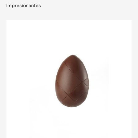
impresionantes
MOLDE
-
HUEVO
CACAO
COLLECTIVE
-
16
CM
-
TRITAN