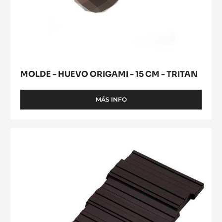
MOLDE - HUEVO ORIGAMI - 15 CM - TRITAN
MÁS INFO
-
MOLDE
-
HUEVO
MOLDE
ORIGAMI
-
-
TABLETA
15
CM
LA
-
ESMERALDA
TRITAN
-
TRITAN