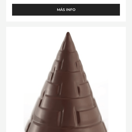
MÁS INFO
-
MOLDE
-
PIRÁMIDE
MOLDE
VEGENTAL
-
-
PIRÁMIDE
TRITAN
AZTECA
-
TRITAN