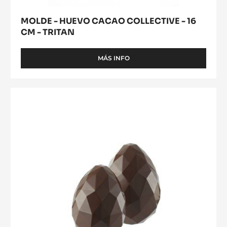
MOLDE - HUEVO CACAO COLLECTIVE - 16
CM - TRITAN
MÁS INFO
-
MOLDE
-
HUEVO
MOLDE
CACAO
-
COLLECTIVE
HUEVO
-
16
ORIGAMI
CM
-
-
15
TRITAN
CM
-
TRITAN