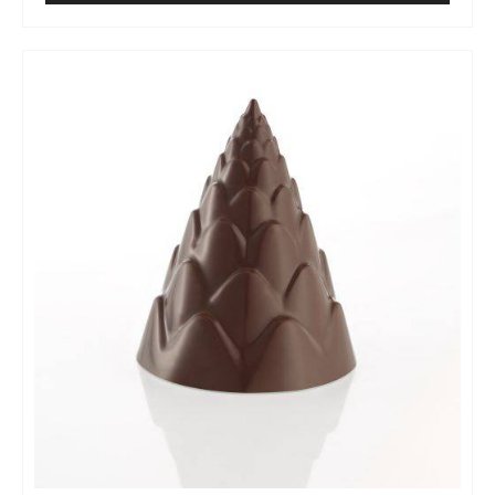
MOLDE
-
CACAO
MOLDE
COLLECTIVE
-
PIRÁMIDE
-
PIRÁMIDE
TRITAN
VEGENTAL
-
TRITAN