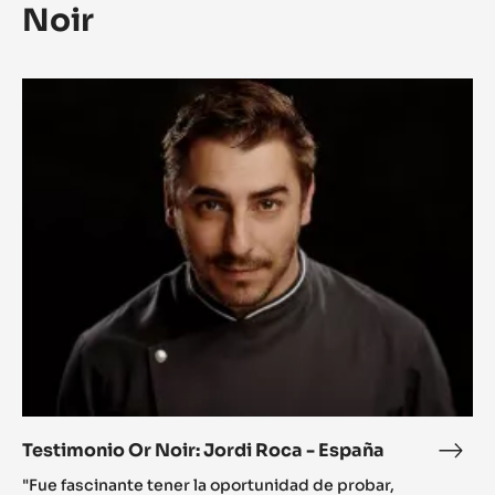
Noir
Testimonio
Or
Noir:
Jordi
Roca
-
España
Testimonio Or Noir: Jordi Roca - España
Test
Or
"Fue fascinante tener la oportunidad de probar,