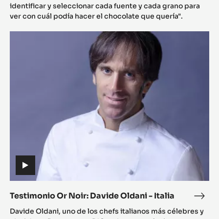
Noir
identificar y seleccionar cada fuente y cada grano para
Jord
ver con cuál podía hacer el chocolate que quería".
Roc
Testimonio
-
Or
Espa
Noir:
Davide
Oldani
-
Italia
(includes
video)
Testimonio Or Noir: Davide Oldani - Italia
Test
(includes
Or
Davide Oldani, uno de los chefs italianos más célebres y
video)