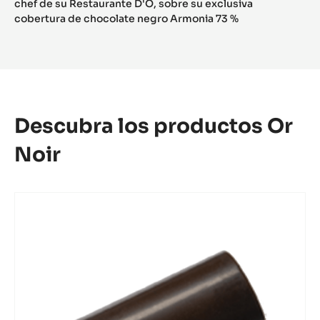
Noir
chef de su Restaurante D'O, sobre su exclusiva
Davi
cobertura de chocolate negro Armonia 73 %
Olda
-
Italia
Descubra los productos Or
Noir
MOLDE
-
MINI-
BOMBÓN
LINGOTE
-
3,2