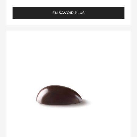
EN SAVOIR PLUS
-
OEUFS
STRIÉS
10
Oeuf
CM
6,5
cm