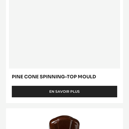
PINE CONE SPINNING-TOP MOULD
EN SAVOIR PLUS
-
PINE
CONE
SPINNING-
Cloche
TOP
10
MOULD
x