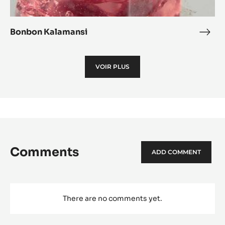
Bonbon Kalamansi
Bon
Kala
VOIR PLUS
Comments
ADD COMMENT
There are no comments yet.