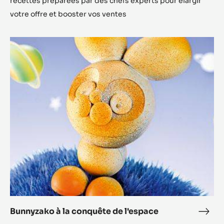
recettes préparées par des chefs experts pour élargir
votre offre et booster vos ventes
Bunnyzako
à
la
conquête
de
l'espace
Bunnyzako à la conquête de l'espace
Bunn
à