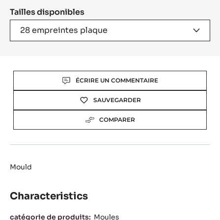
A
Tailles disponibles
MODAL
WINDOW)
28 empreintes plaque
Actions
ÉCRIRE UN COMMENTAIRE
SAUVEGARDER
COMPARER
Mould
Characteristics
Characteristics
catégorie de produits:
Moules