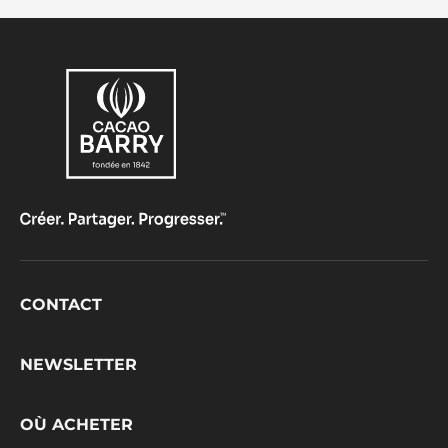
Footer
CONTACT
CacaoBarry
NEWSLETTER
OÙ ACHETER