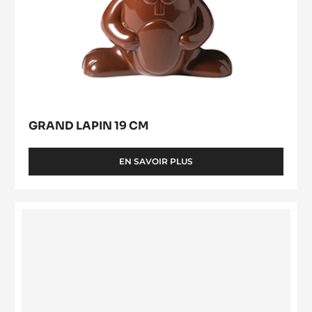
GRAND LAPIN 19 CM
EN SAVOIR PLUS
-
GRAND
LAPIN
19
Pine
CM
cone
spinning-
top
mould