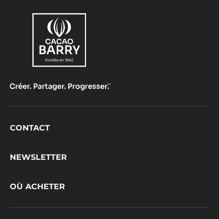
Footer
CONTACT
CacaoBarry
NEWSLETTER
OÙ ACHETER