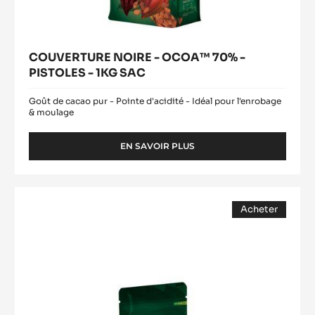
COUVERTURE NOIRE - OCOA™ 70% -
PISTOLES - 1KG SAC
Goût de cacao pur - Pointe d'acidité - Idéal pour l'enrobage
& moulage
EN SAVOIR PLUS
-
COUVERTURE
NOIRE
-
COUVERTURE
OCOA™
Acheter
LACTÉE
70%
(opens
-
-
a
modal
PISTOLES
ALUNGA™
window)
-
41%
1KG
-
SAC
PISTOLES
-