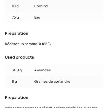
10 g
Sorbitol
75 g
Eau
Preparation
:
Praliné
coriandre
Réaliser un caramel à 185 ̊C
Used products
:
Praliné
coriandre
300 g
Amandes
8 g
Graines de coriandre
Preparation
:
Praliné
coriandre