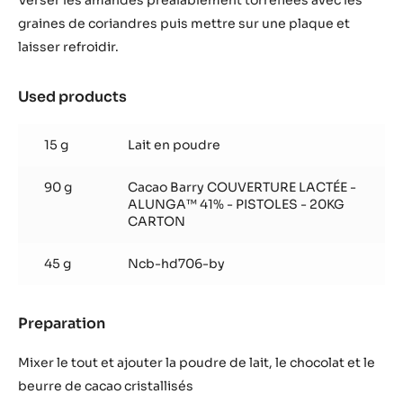
Verser les amandes préalablement
torréfiées avec les
graines de coriandres
puis mettre sur une plaque et
laisser
refroidir.
Used products
:
Praliné
coriandre
15 g
Lait en poudre
90 g
Cacao Barry COUVERTURE LACTÉE -
ALUNGA™ 41% - PISTOLES - 20KG
CARTON
45 g
Ncb-hd706-by
Preparation
:
Praliné
coriandre
Mixer le tout et ajouter la poudre de lait, le
chocolat et le
beurre de cacao cristallisés