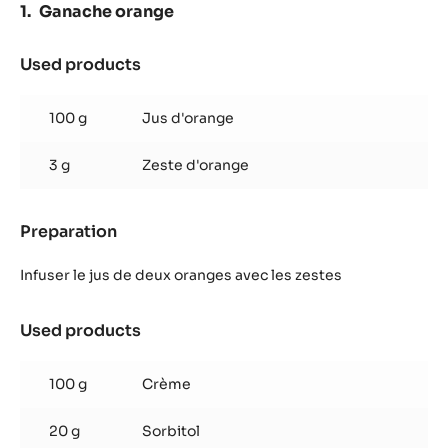
PISTOLES
Ganache orange
-
1KG
SAC
Used products
:
Ganache
orange
100 g
Jus d'orange
3 g
Zeste d'orange
Preparation
:
Ganache
orange
Infuser le jus de deux oranges avec les zestes
Used products
:
Ganache
orange
100 g
Crème
20 g
Sorbitol