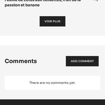
Feuil
passion et banane
de
Lotu
aux
VOIR PLUS
nois
fruit
de
la
pass
et
bana
Comments
ADD COMMENT
There are no comments yet.