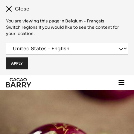
Close
You are viewing this page in Belgium - Français.
Switch regions if you would like to see the content for
your location.
Skip to main content
Togg
main
navi