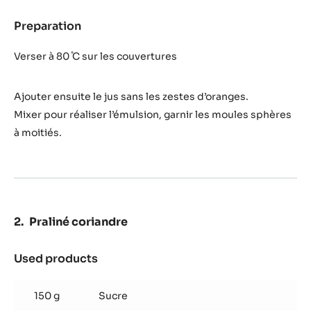
Preparation
:
Ganache
orange
Verser à 80 ̊C sur les couvertures
Ajouter ensuite le jus sans les zestes d’oranges.
Mixer pour réaliser l’émulsion, garnir les moules sphères
à moitiés.
Praliné coriandre
Used products
:
Praliné
coriandre
150 g
Sucre