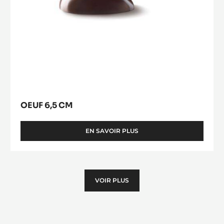
OEUFS
STRIÉS
10
Oeuf
CM
6,5
cm