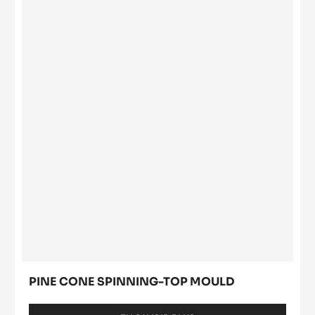
GRAND LAPIN 19 CM
EN SAVOIR PLUS
-
GRAND
LAPIN
19
Pine
CM
cone
spinning-
top
mould