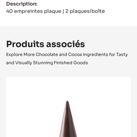
Certifications
Convient Pour:
NK
Packaging
Order code:
MLD-090513-M00 (Reference in Tritan.)
Shelf life:
na
Description:
40 empreintes plaque | 2 plaques/boîte
Produits associés
Explore More Chocolate and Cocoa Ingredients for Tasty