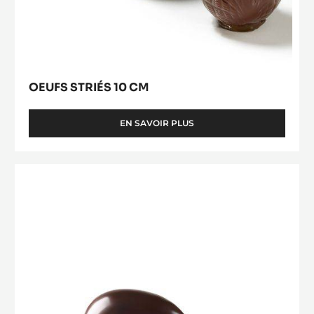
10
/
6
cm
X
7,5
CM
OEUFS STRIÉS 10 CM
EN SAVOIR PLUS
-