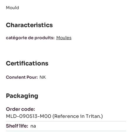
Actions
ÉCRIRE UN COMMENTAIRE
SAUVEGARDER
COMPARER
Mould
Characteristics
Characteristics
catégorie de produits:
Moules