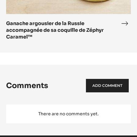
Bail
argousier
de
la
Russie
accompagnée
de
sa
coquille
de
Zéphyr
Caramel™
Ganache argousier de la Russie
Gan
accompagnée de sa coquille de Zéphyr
argo
Caramel™
de
la
Russ