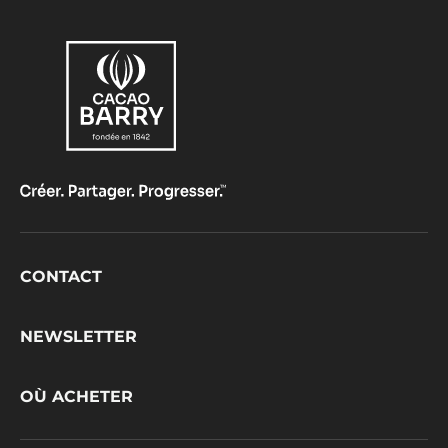
Footer
CONTACT
CacaoBarry
NEWSLETTER
OÙ ACHETER