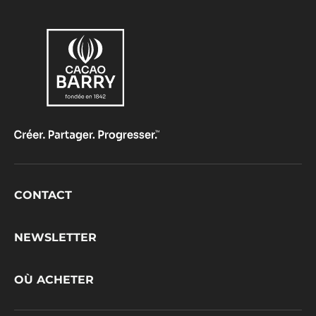
Footer
CONTACT
CacaoBarry
NEWSLETTER
OÙ ACHETER