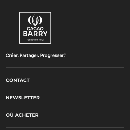
Footer
CONTACT
CacaoBarry
NEWSLETTER
OÙ ACHETER