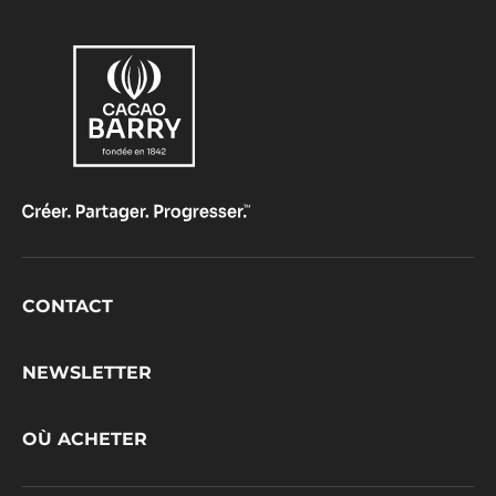
Footer
CONTACT
CacaoBarry
NEWSLETTER
OÙ ACHETER