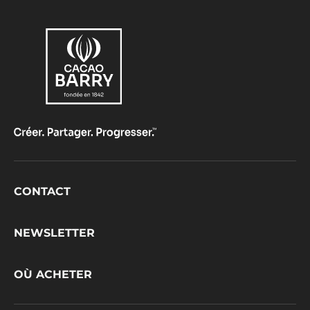
Footer
CONTACT
CacaoBarry
NEWSLETTER
OÙ ACHETER