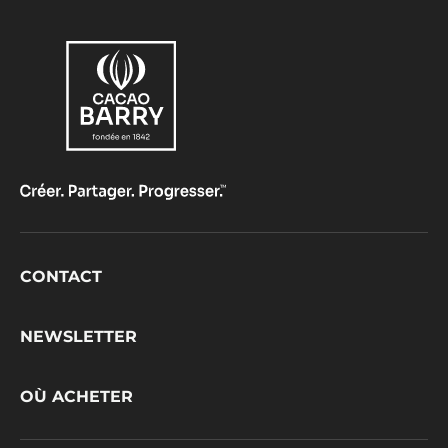
Footer
CONTACT
CacaoBarry
NEWSLETTER
OÙ ACHETER