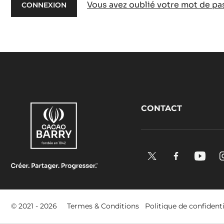
Vous avez oublié votre mot de pa
Footer
CONTACT
CacaoBarry
X.
Facebook.
YouTu
Opens
Opens
Open
in
in
in
a
a
a
Footer
© 2021 - 2026
Termes & Conditions
Politique de confidenti
new
new
new
-
window.
window.
windo