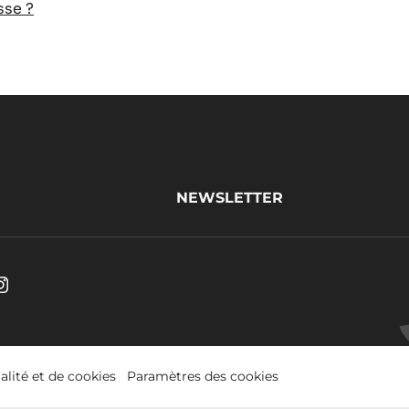
sse ?
NEWSLETTER
be.
Instagram
s
.
Opens
in
alité et de cookies
Paramètres des cookies
a
w.
new