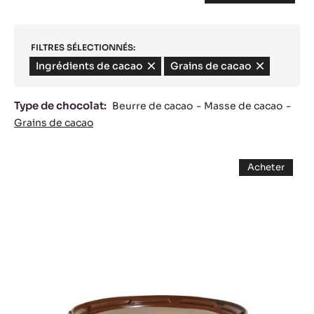
FILTRES SÉLECTIONNÉS:
Ingrédients de cacao
-
Grains de cacao
-
remove
remove
filter
filter
Type de chocolat:
Beurre de cacao
Masse de cacao
Grains de cacao
Results
GRUÉ
Acheter
DE
-
GRUÉ
CACAO
DE
CACAO
-
-
SEAU
SEAU
DE
DE
1KG
1KG