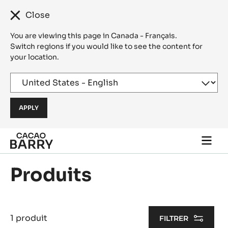
Close
You are viewing this page in Canada - Français.
Switch regions if you would like to see the content for
your location.
Skip to main content
Togg
main
navi
Produits
1 produit
FILTRER