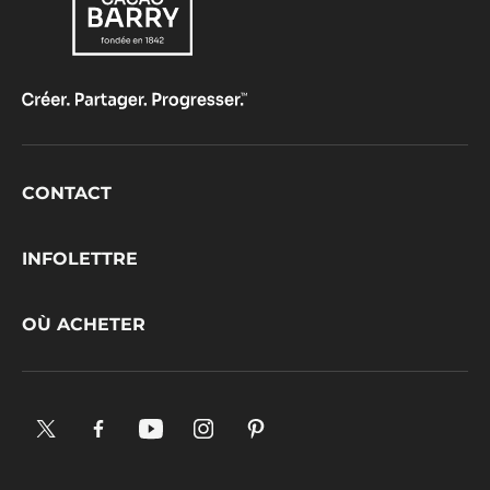
Footer
CONTACT
CacaoBarry
INFOLETTRE
OÙ ACHETER
X.
Facebook.
YouTube.
Instagram
Pinterest.
Opens
Opens
Opens
.
Opens