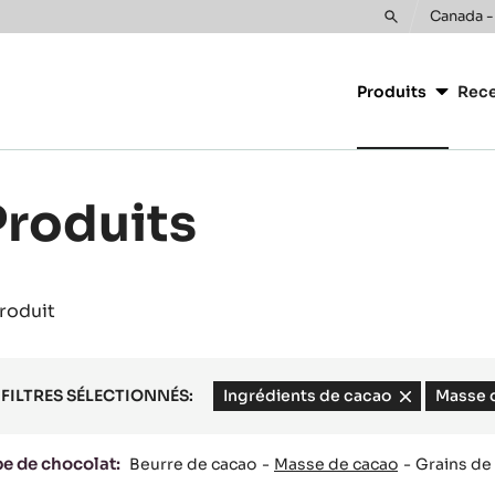
Canada -
Toggle
Main
search
navigatio
Produits
Rece
CacaoBarr
Produits
produit
FILTRES SÉLECTIONNÉS:
Ingrédients de cacao
-
Masse 
remove
filter
pe de chocolat:
Beurre de cacao
Masse de cacao
Grains de