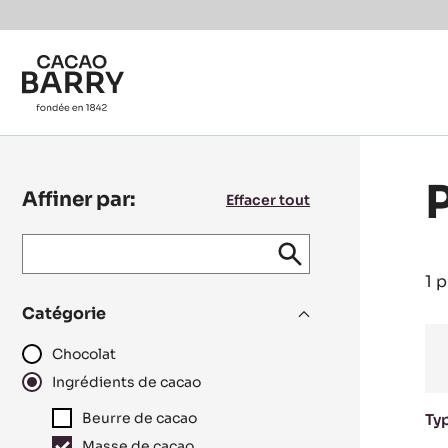
Skip to main content
Affiner par:
Effacer tout
Keyword
keywords
Envoyer
search
/
1 
recipe
Catégorie
N°
Chocolat
Ingrédients de cacao
Beurre de cacao
Ty
Masse de cacao