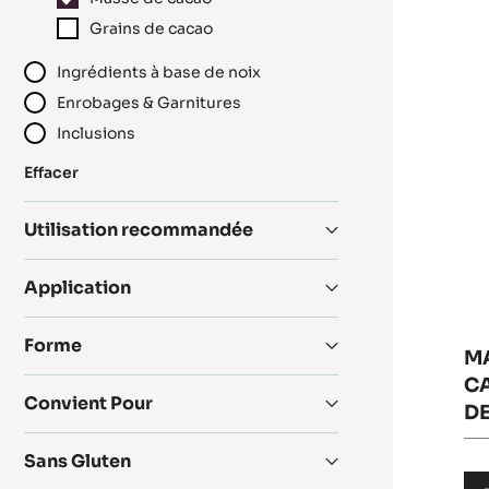
R
M
Grains de cacao
DE
Ingrédients à base de noix
C
Enrobages & Garnitures
-
G
Inclusions
C
:
Effacer
-
Catégorie
PI
Utilisation recommandée
-
SE
Application
DE
3K
Forme
M
CA
Convient Pour
DE
Sans Gluten