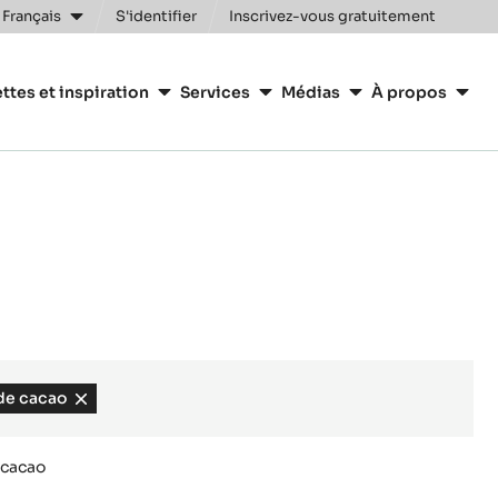
 Français
S'identifier
Inscrivez-vous gratuitement
n
ttes et inspiration
Services
Médias
À propos
y
de cacao
-
remove
filter
 cacao