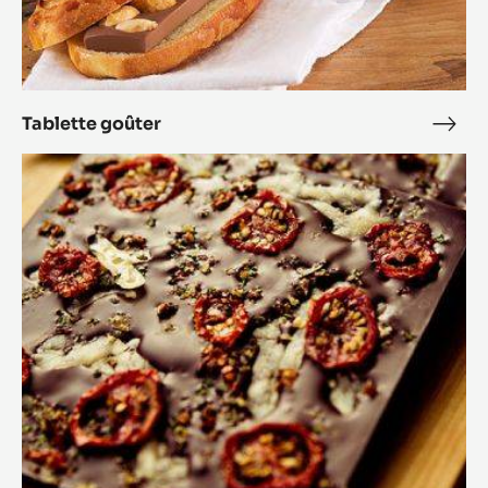
Tablette goûter
Tabl
goût
Tablette
'Caprese'