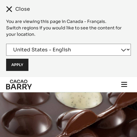
Close
You are viewing this page in Canada - Français.
Switch regions if you would like to see the content for
your location.
Skip to main content
Togg
main
navi