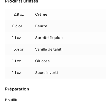
Produits utilisés
:
1KG
Ganache
Haïti
12.9 oz
Crème
2.3 oz
Beurre
1.1 oz
Sorbitol liquide
15.4 gr
Vanille de tahiti
1.1 oz
Glucose
1.1 oz
Sucre inverti
Préparation
:
Ganache
Haïti
Bouillir