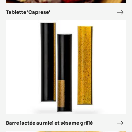
Tablette 'Caprese'
Tabl
'Cap
Barre
lactée
au
miel
et
sésame
grillé
Barre lactée au miel et sésame grillé
Barr
lact