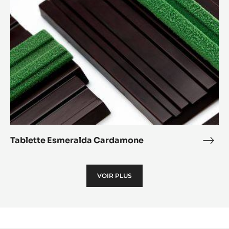
Tablette Esmeralda Cardamone
Tabl
Esme
Car
VOIR PLUS