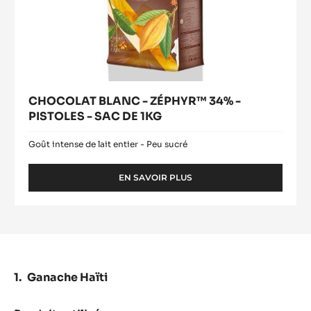
CHOCOLAT BLANC - ZÉPHYR™ 34% -
PISTOLES - SAC DE 1KG
Goût intense de lait entier - Peu sucré
EN SAVOIR PLUS
-
CHOCOLAT
BLANC
-
ZÉPHYR™
34%
-
PISTOLES
Ganache Haïti
-
SAC
DE