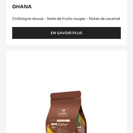
GHANA
Châtaigne douce - Note de fruits rouges - Notes de caramel
EN SAVOIR PLUS
-
GHANA
CHOCOLAT
BLANC
-
ZÉPHYR™
34%
-
PISTOLES
-
SAC
DE
1KG