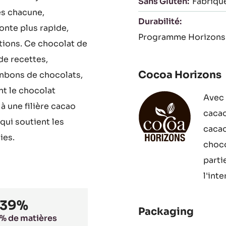
Certifications
eur en cacao de 40%,
nt 39% de matière
Convient Pour:
Halal
e et une jolie
Sans Gluten:
Fabriqu
es chacune,
Durabilité:
onte plus rapide,
Programme Horizons
ations. Ce chocolat de
de recettes,
Cocoa Horizons
nbons de chocolats,
ant le chocolat
Avec 
 une filière cacao
cacao
qui soutient les
cacao
ies.
choco
parti
l'int