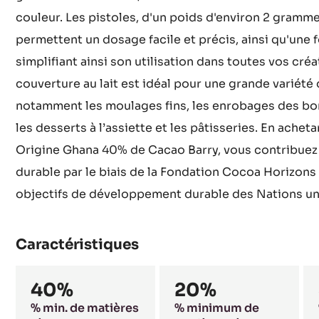
supplémentaire à ce chocolat raffiné. Avec une ten
ce chocolat de couverture au lait possède égaleme
grasse et 20% de lait, assurant une texture onctueus
couleur. Les pistoles, d'un poids d'environ 2 gramm
permettent un dosage facile et précis, ainsi qu'une f
simplifiant ainsi son utilisation dans toutes vos cré
couverture au lait est idéal pour une grande variété 
notamment les moulages fins, les enrobages des bo
les desserts à l’assiette et les pâtisseries. En achet
Origine Ghana 40% de Cacao Barry, vous contribuez à
durable par le biais de la Fondation Cocoa Horizons 
objectifs de développement durable des Nations un
Caractéristiques