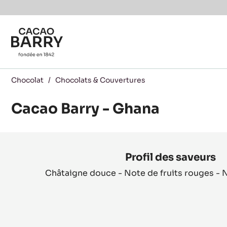
You are viewing this page in Canada - Français.
Switch regions if you would like to see the content f
Skip to main content
Chocolat
/
Chocolats & Couvertures
Cacao Barry - Ghana
Product
information
Profil des saveurs
Châtaigne douce - Note de fruits rouges - 