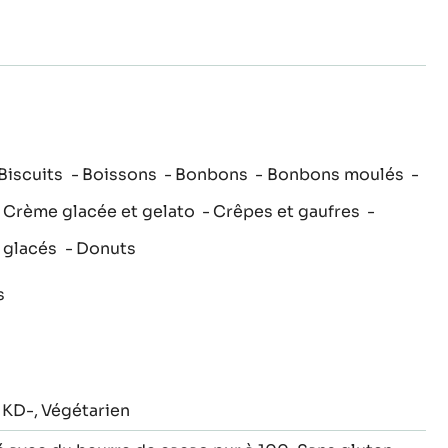
to
to
to
to
to
slide
slide
slide
slide
slide
1
2
3
4
5
Biscuits
Boissons
Bonbons
Bonbons moulés
Crème glacée et gelato
Crêpes et gaufres
 glacés
Donuts
s