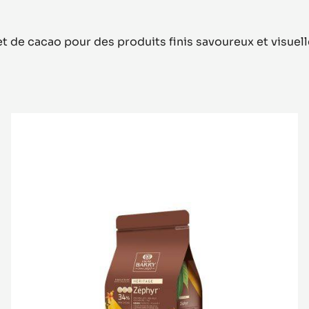
t de cacao pour des produits finis savoureux et visue
CHOCOLAT
BLANC
-
ZÉPHYR™
34%
-
PISTOLES
-