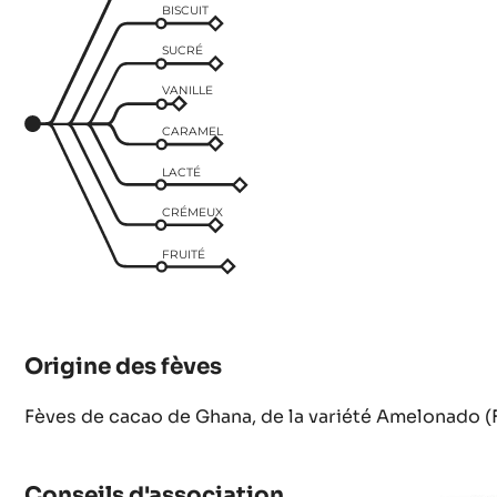
Profil des saveurs
Descriptio
CACAO
BISCUIT
SUCRÉ
VANILLE
CARAMEL
LACTÉ
CRÉMEUX
FRUITÉ
Origine des fèves