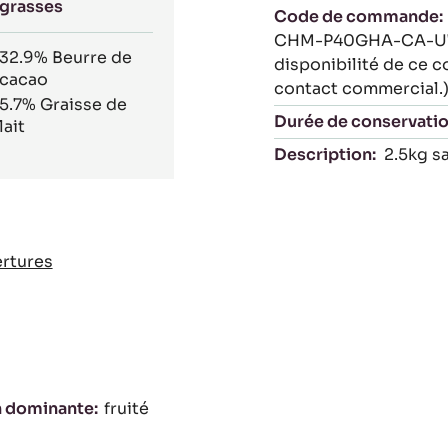
39%
Packaging
% de matières
grasses
Code de commande:
CHM-P40GHA-CA-U75 (
32.9%
Beurre de
disponibilité de ce 
cacao
contact commercial.
5.7%
Graisse de
Durée de conservatio
lait
Description:
2.5kg sa
rtures