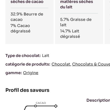
Composition
40%
20%
% min. de matières
% minimum de
sèches de cacao
matières sèches
du lait
32.9%
Beurre de
cacao
5.7%
Graisse de
lait
7%
Cacao
dégraissé
14.7%
Lait
dégraissé
Caractéristiques
Type de chocolat:
Lait
catégorie de produits:
Chocolat
Chocolats & Couve
gamme:
Origine