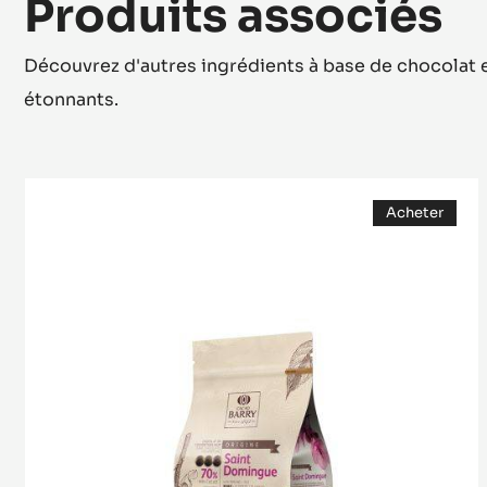
Produits associés
Découvrez d'autres ingrédients à base de chocolat e
étonnants.
COUVERTURE
Acheter
NOIRE
(opens
-
a
modal
SAINT-
window)
DOMINGUE
70%
-
PISTOLES