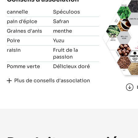
Fèves de cacao de Ghana, de la variété Amelonado (
Conseils d'association
cannelle
Spéculoos
pain d'épice
Safran
Graines d'anis
menthe
Poire
Yuzu
raisin
Fruit de la
passion
Pomme verte
Délicieux doré
Plus de conseils d'association