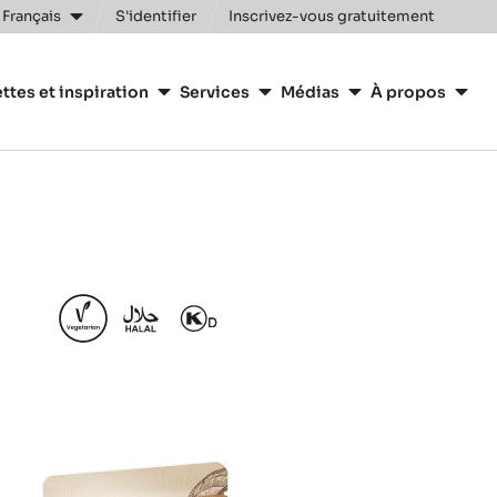
Clos
 Français
S'identifier
Inscrivez-vous gratuitement
n
ttes et inspiration
Services
Médias
À propos
y