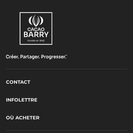
Footer
CONTACT
CacaoBarry
INFOLETTRE
OÙ ACHETER