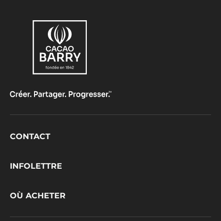
Footer
CONTACT
CacaoBarry
INFOLETTRE
OÙ ACHETER