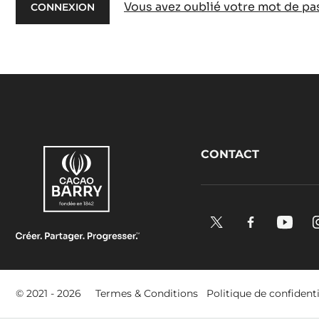
Vous avez oublié votre mot de pa
Footer
CONTACT
CacaoBarry
X.
Facebook.
YouTu
Opens
Opens
Open
in
in
in
a
a
a
Footer
© 2021 - 2026
Termes & Conditions
Politique de confidenti
new
new
new
-
window.
window.
windo