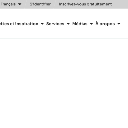
 Français
S'identifier
Inscrivez-vous gratuitement
n
ttes et inspiration
Services
Médias
À propos
y