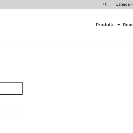
Canada -
Toggle
Main
search
navigatio
Produits
Rece
CacaoBarr