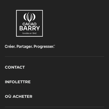
Footer
CONTACT
CacaoBarry
INFOLETTRE
OÙ ACHETER