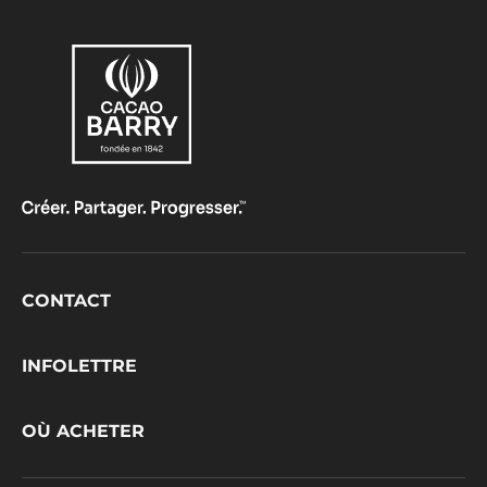
Footer
CONTACT
CacaoBarry
INFOLETTRE
OÙ ACHETER