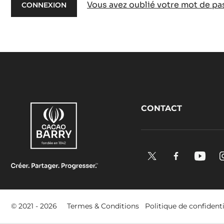
Vous avez oublié votre mot de pa
Footer
CONTACT
CacaoBarry
X.
Facebook.
YouTu
Opens
Opens
Open
in
in
in
a
a
a
Footer
© 2021 - 2026
Termes & Conditions
Politique de confidenti
new
new
new
-
window.
window.
windo