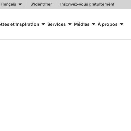
 Français
S'identifier
Inscrivez-vous gratuitement
n
ttes et inspiration
Services
Médias
À propos
y