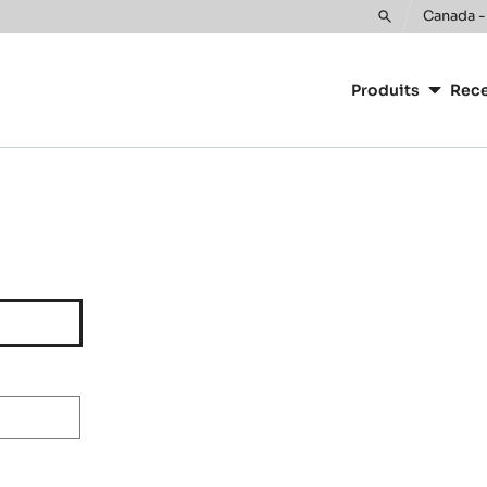
Canada -
Toggle
Main
search
navigatio
Produits
Rece
CacaoBarr