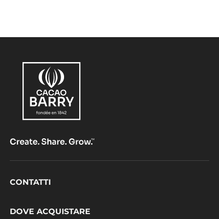
Footer
CONTATTI
CacaoBarry
DOVE ACQUISTARE