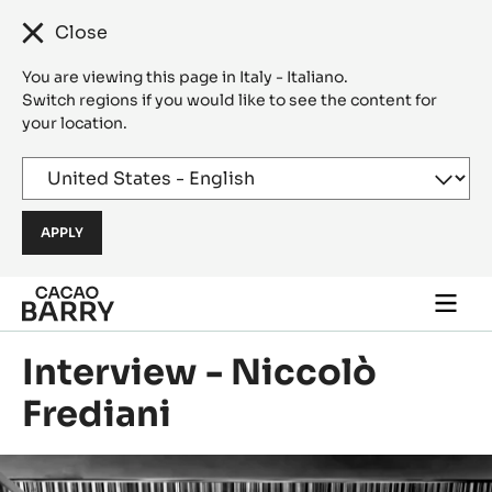
Close
You are viewing this page in Italy - Italiano.
Switch regions if you would like to see the content for
your location.
Skip to main content
Togg
main
navi
Interview - Niccolò
Frediani