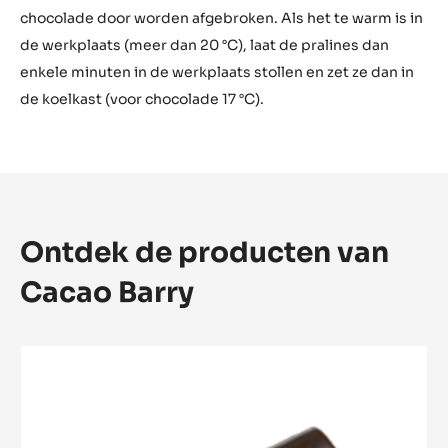
praline.
Tips voor het afkoelen
Bent u klaar met het handmatige dompelen? Zet de
pralines niet meteen in de koelkast, maar laat ze een
kwartier bij kamertemperatuur stollen. Plotselinge
temperatuurschommelingen verminderen de schittering
van de chocolade en er kan zelfs een dun laagje
chocolade door worden afgebroken. Als het te warm is in
de werkplaats (meer dan 20 °C), laat de pralines dan
enkele minuten in de werkplaats stollen en zet ze dan in
de koelkast (voor chocolade 17 °C).