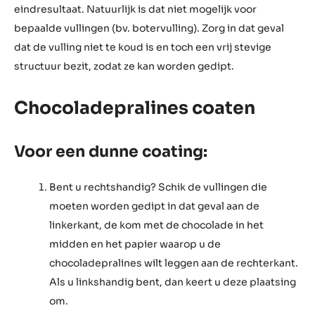
temperatuur zonder dat hij te snel de neiging heeft om te
overkristalliseren (te dik worden).
Werkt u op marmer of op een koude plaat? In dat geval
plaatst u een doek of isolerend materiaal onder de kom
met chocolade, zodat de temperatuur van de chocolade
niet te snel daalt. Zo voorkomt u een te snelle
kristallisatie.
Hoe meer de kamertemperatuur de temperatuur van de
getempereerde chocolade benadert, hoe beter het
eindresultaat. Natuurlijk is dat niet mogelijk voor
bepaalde vullingen (bv. botervulling). Zorg in dat geval
dat de vulling niet te koud is en toch een vrij stevige
structuur bezit, zodat ze kan worden gedipt.
Chocoladepralines coaten