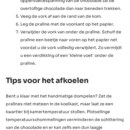
Dompel de vulling in de getempereerde
chocolade met de bovenkant naar beneden.
Draai de vulling met de dompelvork.
Haal de praline uit de chocolade. Zorg dat ± 2/3 op
de punt van de vork zit en 1/3 voorbij de punt.
Schud de overtollige chocolade van de praline
met een op-en-neerbeweging. Raak bij iedere
neergaande beweging het oppervlak van de
getempereerde chocolade in de kom. De
oppervlaktespanning van de chocolade zal de
overtollige chocolade dan naar beneden trekken.
Veeg de vork af aan de rand van de kom.
Leg de praline met de voorkant op het papier.
Verwijder de vork van onder de praline. Schuif de
praline een beetje naar voren op het papier net
voordat u de vork volledig verwijdert. Zo vermijdt
u een verdikking of een 'kleine voet' onder de