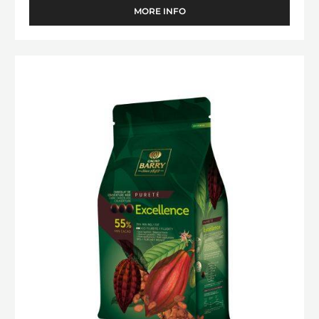
PINE CONE SPINNING-TOP MOULD
MORE INFO
-
PINE
CONE
SPINNING-
Excellence
TOP
MOULD