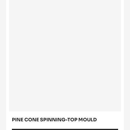
MINI LOG BONBON
MORE INFO
-
MINI
LOG
BONBON
Pine
cone
spinning-
top
mould