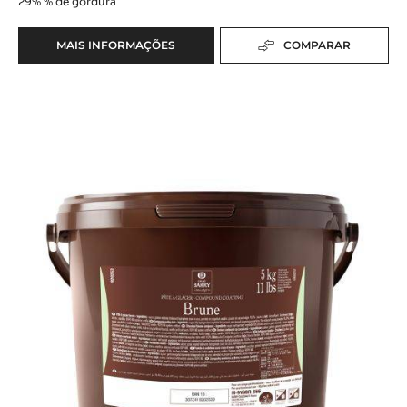
29%
% de gordura
MAIS INFORMAÇÕES
COMPARAR
-
RECHEIO
PRALIN
Patê
FEUILLETINE
AVELÃS
à
E
Glacer
AMÊNDOAS
Brune
CACAO
BARRY
Meio
-
Amargo
1KG
Cacao
Barry
-
5kg