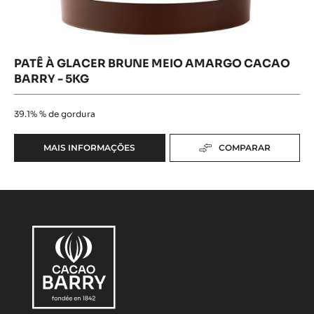
PATÊ À GLACER BRUNE MEIO AMARGO CACAO
BARRY - 5KG
39.1%
% de gordura
MAIS INFORMAÇÕES
COMPARAR
-
PATÊ
À
GLACER
BRUNE
MEIO
AMARGO
CACAO
BARRY
-
5KG