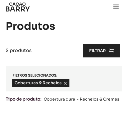
Skip to main content
Togg
main
navi
Produtos
2 produtos
FILTRAR
FILTROS SELECIONADOS:
Coberturas & Recheios
-
remove
filter
Tipo de produto:
Cobertura dura
Recheios & Cremes
Results
Recheio
Pralin