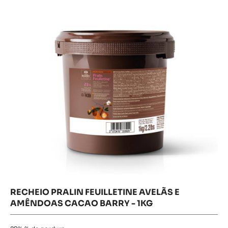
Feuilletine
Avelãs
e
Amêndoas
Cacao
Barry
-
1kg
RECHEIO PRALIN FEUILLETINE AVELÃS E
AMÊNDOAS CACAO BARRY - 1KG