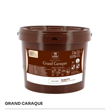
Results
Caraque
GRAND CARAQUE