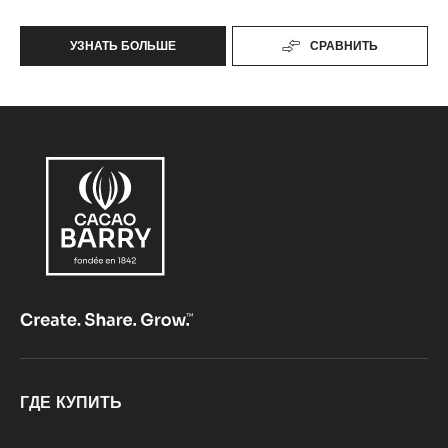
УЗНАТЬ БОЛЬШЕ
СРАВНИТЬ
-
GRAND
CARAQUE
Footer
ГДЕ КУПИТЬ
CacaoBarry