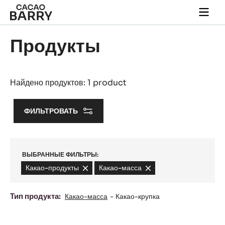
Skip to main content
Togg
main
navi
Продукты
Найдено продуктов: 1 product
ФИЛЬТРОВАТЬ
ВЫБРАННЫЕ ФИЛЬТРЫ:
Какао-продукты
-
Какао-масса
-
remove
remove
filter
filter
Тип продукта:
Какао-масса
Какао-крупка
Grand