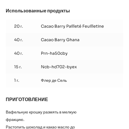
Использованные продукты
:
Хрустящий
слой
20 г.
Cacao Barry Pailleté Feuilletine
с
фундучным
40 г.
Cacao Barry Ghana
пралине
40 г.
Prn-ha50cby
15 г.
Ncb-hd702-byex
1 г.
Флер де Сель
ПРИГОТОВЛЕНИЕ
:
Хрустящий
слой
Вафельную крошку размять в мелкую
с
фракцию.
фундучным
Растопить шоколад и какао масло до