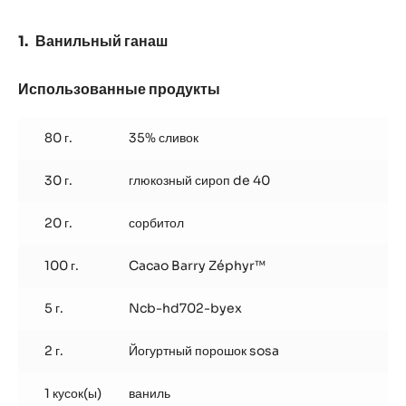
Ванильный ганаш
Использованные продукты
:
Ванильный
ганаш
80 г.
35% сливок
30 г.
глюкозный сироп de 40
20 г.
сорбитол
100 г.
Cacao Barry Zéphyr™
5 г.
Ncb-hd702-byex
2 г.
Йогуртный порошок sosa
1 кусок(ы)
ваниль