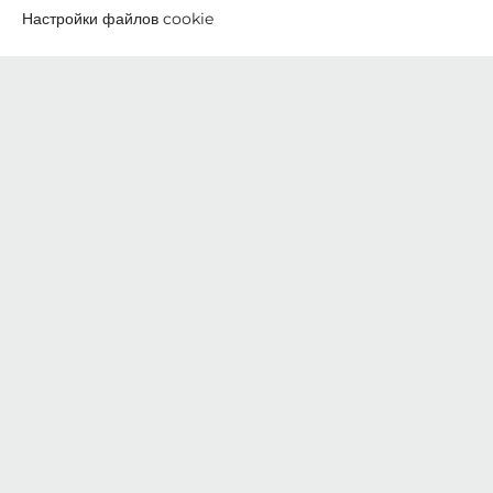
meta
Настройки файлов cookie
navigation