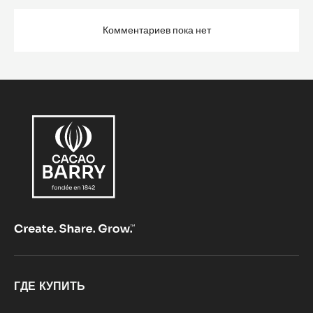
Комментариев пока нет
Footer
ГДЕ КУПИТЬ
CacaoBarry