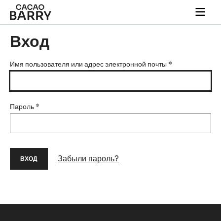
Skip to main content
Togg
main
navi
Вход
Имя пользователя или адрес электронной почты
*
Пароль
*
Забыли пароль?