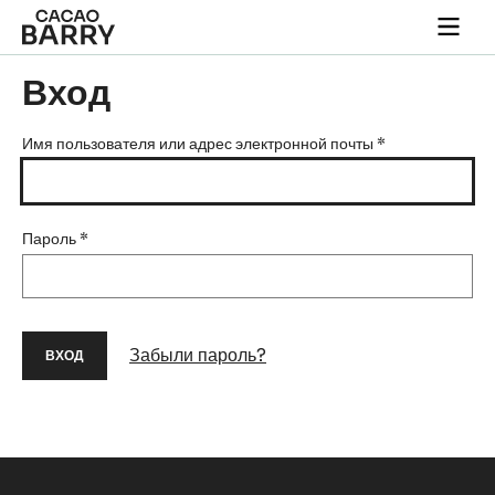
Skip to main content
Togg
main
navi
Вход
Имя пользователя или адрес электронной почты
*
Пароль
*
Забыли пароль?