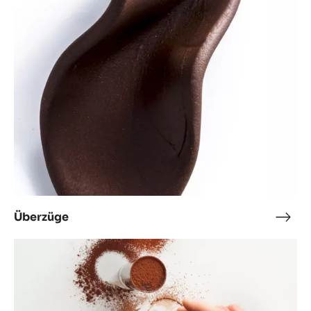
Einschlüsse
Eins
Überzüge