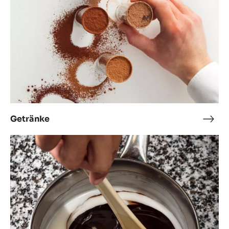
Überzüge
Über
Getränke