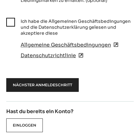
Lieblingsmarken zu erhalten. (optional)
Ich habe die Allgemeinen Geschäftsbedingungen
und die Datenschutzerklärung gelesen und
akzeptiere diese
Allgemeine Geschäftsbedingungen
(opens
in
Datenschutzrichtlinie
(opens
a
in
new
a
window)
new
window)
Hast du bereits ein Konto?
EINLOGGEN