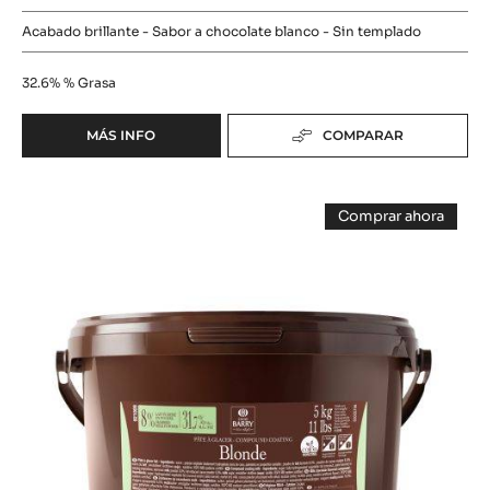
5KG
COBERTURA - PÂTE À GLACER IVOIRE - CUBO DE
5KG
Acabado brillante - Sabor a chocolate blanco - Sin templado
32.6%
% Grasa
MÁS INFO
COMPARAR
-
COBERTURA
-
COBERTURA
PÂTE