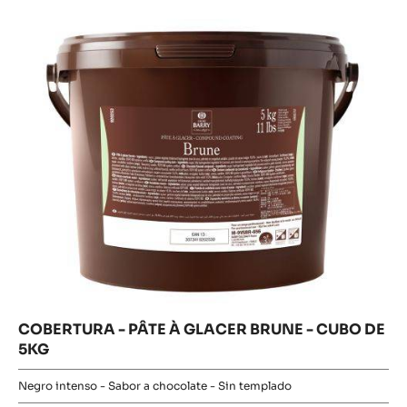
Acabado brillante - Sabor tipo chocolate con leche - Sin templado
31.7%
% Grasa
MÁS INFO
COMPARAR
-
COBERTURA
-
COBERTURA
PÂTE
Comprar ahora
À
-
-
GLACER
COBERTURA
PÂTE
-
BLONDE
PÂTE
À
-
À
CUBO
GLACER
GLACER
DE
BRUNE
BRUNE
-
5KG
CUBO
-
DE
5KG
CUBO
DE
5KG