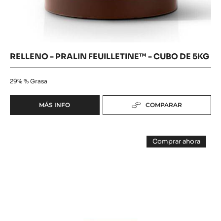
Feuilletine™
CON
INCLUSIONES
-
-
cubo
CUBO
de
DE
5KG
5kg
RELLENO - PRALIN FEUILLETINE™ - CUBO DE 5KG
29%
% Grasa