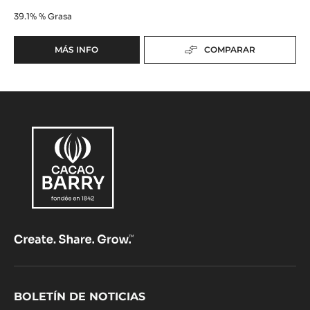
COBERTURA - PÂTE À GLACER BRUNE - CUBO DE
5KG
Negro intenso - Sabor a chocolate - Sin templado
39.1%
% Grasa
MÁS INFO
COMPARAR
-
COBERTURA
-
PÂTE
À
GLACER
BRUNE