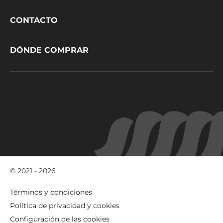
-
CUBO
DE
5KG
Footer
BOLETÍN DE NOTICIAS
CacaoBarry
CONTACTO
DÓNDE COMPRAR