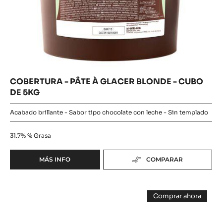
Comprar ahora
À
-
-
GLACER
COBERTURA
PÂTE
-
IVOIRE
PÂTE
À
-
À
CUBO
GLACER
GLACER
DE
BLONDE
BLONDE
-
5KG
CUBO
-
DE
5KG
CUBO
DE
5KG
COBERTURA - PÂTE À GLACER BLONDE - CUBO
DE 5KG