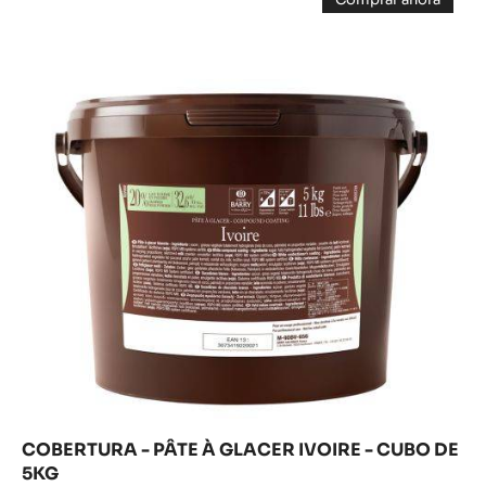
GLACEADO DE CHOCOLATE - BRILLANCE NOIRE
- CUBO DE 2KG
16%
% Grasa
MÁS INFO
COMPARAR
-
GLACEADO
DE
COBERTURA
CHOCOLATE
Comprar ahora
-
-
-
BRILLANCE
COBERTURA
PÂTE
-
NOIRE
PÂTE
À
-
À
CUBO
GLACER
GLACER
DE
IVOIRE
IVOIRE
-
2KG
CUBO
-
DE
5KG
CUBO
DE