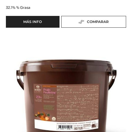
DE
5KG
RELLENO - CARA CRAKINE™ - PASTA CON
INCLUSIONES - CUBO DE 5KG
32.1%
% Grasa
MÁS INFO
COMPARAR
-
RELLENO
-
Relleno
CARA
CRAKINE™
-
-
Pralin
PASTA