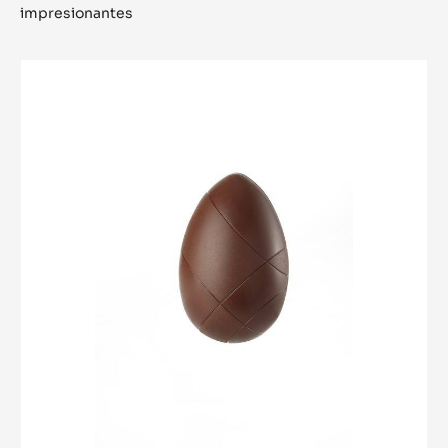
Código de pedido:
MLD-090506-M00
Vida útil:
na
Descripción:
3 piezas Placa | 4 placas/Caja
Productos relacionados
Explore más ingredientes de chocolate y cacao para
obtener productos acabados sabrosos y visualmente
impresionantes
MOLDE
-
HUEVO
CACAO
COLLECTIVE
-