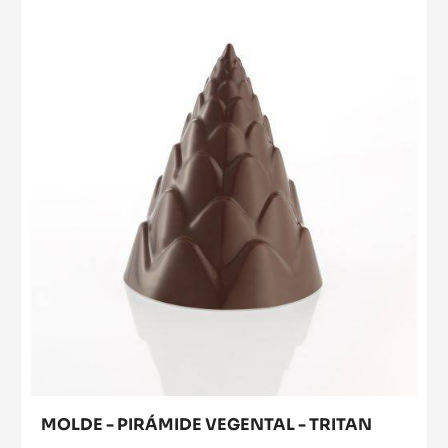
MOLDE - CACAO COLLECTIVE PIRÁMIDE -
TRITAN
MÁS INFO
-
MOLDE
-
CACAO
MOLDE
COLLECTIVE
-
PIRÁMIDE
PIRÁMIDE
-
TRITAN
VEGENTAL
-
TRITAN