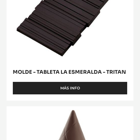
-
MOLDE
-
HUEVO
MOLDE
ORIGAMI
-
-
TABLETA
15
CM
LA
-
ESMERALDA
TRITAN
-
TRITAN