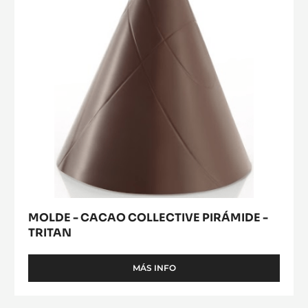
MOLDE - TABLETA LA ESMERALDA - TRITAN
MÁS INFO
-
MOLDE
-
TABLETA
MOLDE
LA
-
ESMERALDA
CACAO
-
TRITAN
COLLECTIVE
PIRÁMIDE
-
TRITAN