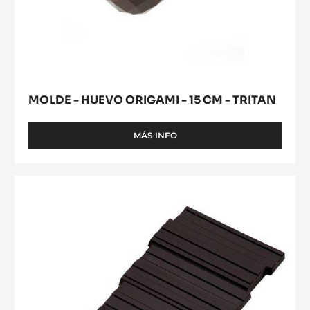
-
COLLECTIVE
HUEVO
-
16
ORIGAMI
CM
-
-
15
TRITAN
CM
-
TRITAN
MOLDE - HUEVO ORIGAMI - 15 CM - TRITAN
MÁS INFO