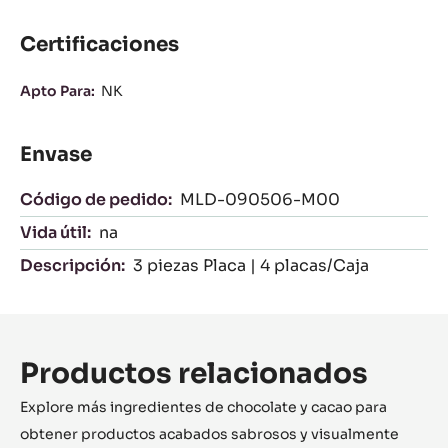
una óptima contracción del chocolate para un desmolde
preciso y resultados impecables. Cada pieza pesa
aproximadamente 70 g. 3 piezas lisas por placa. 4 placas
por caja.
Características
Características
categoría de productos:
Moldes
Certificaciones
Apto Para:
NK
Envase