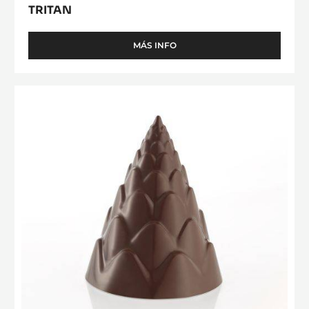
TRITAN
MÁS INFO
-
MOLDE
-
CACAO
MOLDE
COLLECTIVE
-
PIRÁMIDE
PIRÁMIDE
-
TRITAN
VEGENTAL
-
TRITAN