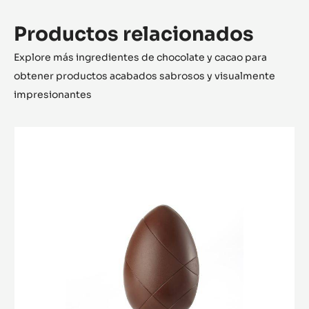
Productos relacionados
Explore más ingredientes de chocolate y cacao para
obtener productos acabados sabrosos y visualmente
impresionantes
MOLDE
-
HUEVO
CACAO
COLLECTIVE
-
16
CM
-
TRITAN