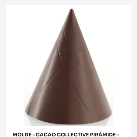
-
TABLETA
MOLDE
LA
-
ESMERALDA
CACAO
-
TRITAN
COLLECTIVE
PIRÁMIDE
-
TRITAN
MOLDE - CACAO COLLECTIVE PIRÁMIDE -