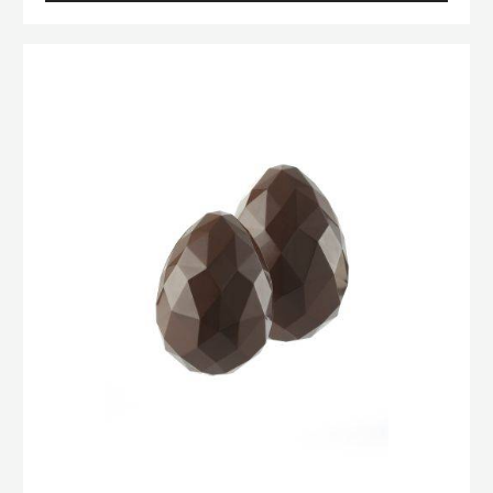
MOLDE
-
HUEVO
MOLDE
CACAO
-
COLLECTIVE
HUEVO
-
16
ORIGAMI
CM
-
-
15
TRITAN
CM
-
TRITAN