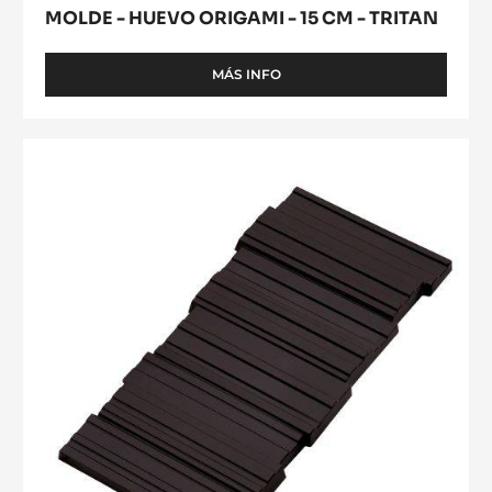
MOLDE - HUEVO ORIGAMI - 15 CM - TRITAN
MÁS INFO
-
MOLDE
-
HUEVO
MOLDE
ORIGAMI
-
-
TABLETA
15
CM
LA
-
ESMERALDA
TRITAN
-
TRITAN