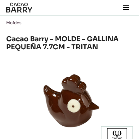
Skip to main content
Togg
main
navi
Moldes
Cacao Barry - MOLDE - GALLINA
PEQUEÑA 7.7CM - TRITAN