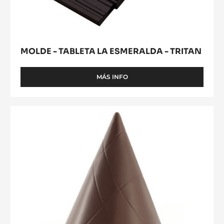
MOLDE - TABLETA LA ESMERALDA - TRITAN
MÁS INFO
-
MOLDE
-
TABLETA
MOLDE
LA
-
ESMERALDA
CACAO
-
TRITAN
COLLECTIVE
PIRÁMIDE
-
TRITAN