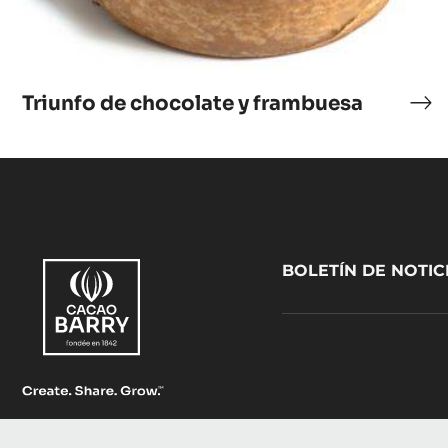
Triunfo de chocolate y frambuesa
Tri
de
cho
y
fr
Footer
BOLETÍN DE NOTIC
CacaoBarry