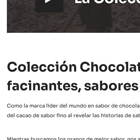
i
d
e
o
Colección Chocolate
:
facinantes, sabores
Como la marca lider del mundo en sabor de chocolat
del cacao de sabor fino al revelar las historias de s
Mientras buscamos los granos de mejor sabor, nos 