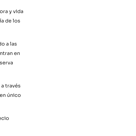
ora y vida
ía de los
o a las
ntran en
eserva
 a través
gen único
ecio