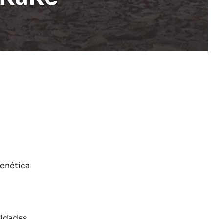
genética
nidades