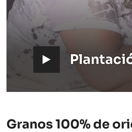
Plantación
de
Rugoso
V
Plantaci
i
d
e
o
Granos 100% de ori