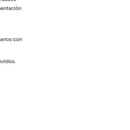
mentación
manos con
evidos.