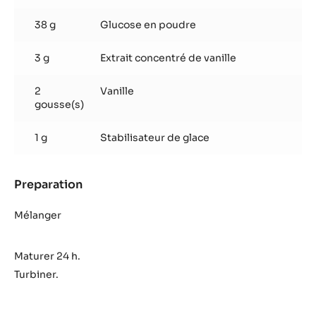
38 g
Glucose en poudre
3 g
Extrait concentré de vanille
2
Vanille
gousse(s)
1 g
Stabilisateur de glace
Preparation
:
Crème
glacée
Mélanger
vanille
Maturer 24 h.
Turbiner.