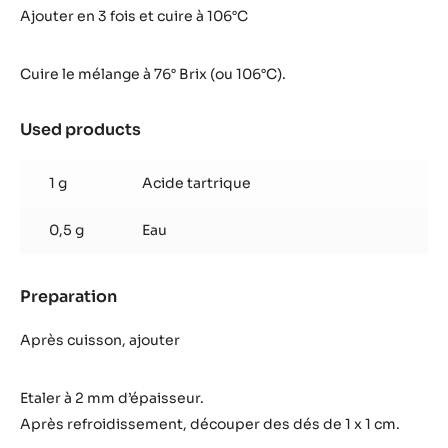
de
Ajouter en 3 fois et cuire à 106°C
fruit
framboise
Cuire le mélange à 76° Brix (ou 106°C).
Used products
:
Pâte
de
1 g
Acide tartrique
fruit
framboise
0,5 g
Eau
Preparation
:
Pâte
de
Après cuisson, ajouter
fruit
framboise
Etaler à 2 mm d’épaisseur.
Après refroidissement, découper des dés de 1 x 1 cm.