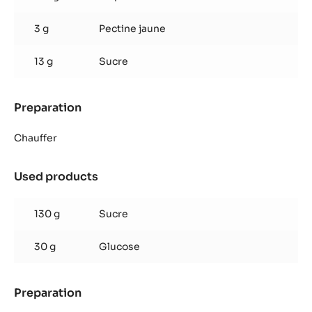
fruit
framboise
3 g
Pectine jaune
13 g
Sucre
Preparation
:
Pâte
de
Chauffer
fruit
framboise
Used products
:
Pâte
de
130 g
Sucre
fruit
framboise
30 g
Glucose
Preparation
:
Pâte