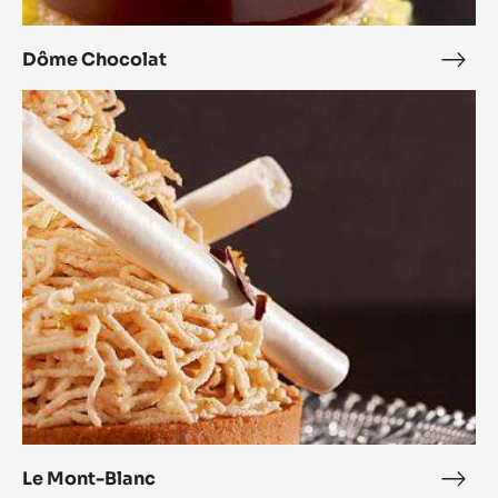
Dôme Chocolat
Dôm
Choc
Le
Mont-
Blanc
Le Mont-Blanc
Le