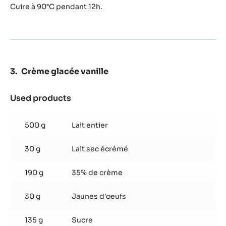
Cuire à 90°C pendant 12h.
Crème glacée vanille
Used products
:
Crème
glacée
500 g
Lait entier
vanille
30 g
Lait sec écrémé
190 g
35% de crème
30 g
Jaunes d'oeufs
135 g
Sucre