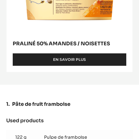
PRALINÉ 50% AMANDES / NOISETTES
EN SAVOIR PLUS
-
PRALINÉ
50%
AMANDES
/
NOISETTES
Pâte de fruit framboise
Used products
:
Pâte
de
122 g
Pulpe de framboise