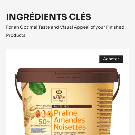
INGRÉDIENTS CLÉS
For an Optimal Taste and Visual Appeal of your Finished
Products
Praliné
Acheter
50%
(opens
Amandes
a
modal
/
window)
Noisettes