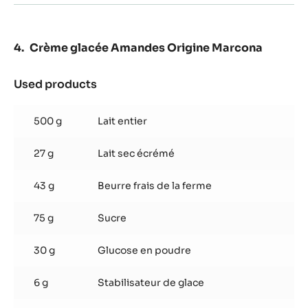
Crème glacée Amandes Origine Marcona
Used products
:
Crème
glacée
500 g
Lait entier
Amandes
Origine
27 g
Lait sec écrémé
Marcona
43 g
Beurre frais de la ferme
75 g
Sucre
30 g
Glucose en poudre
6 g
Stabilisateur de glace