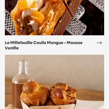
Le Millefeuille Coulis Mangue - Mousse
Le
Vanille
Mille
Coul
Brioche
Man
-
Mou
Vanil