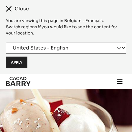
Close
You are viewing this page in Belgium - Français.
Switch regions if you would like to see the content for
your location.
Skip to main content
Togg
main
navi