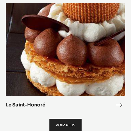
Mon
Le
Blan
Saint-
Honoré
Le Saint-Honoré
Le
Sain
Hon
VOIR PLUS