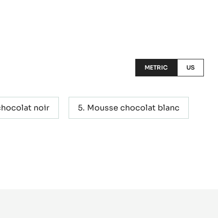
METRIC
US
chocolat noir
Mousse chocolat blanc