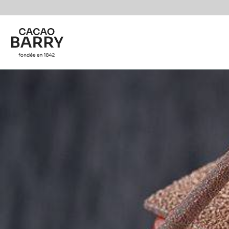
You are viewing this page in Belgium - Français.
Switch regions if you would like to see the content f
Skip to main content