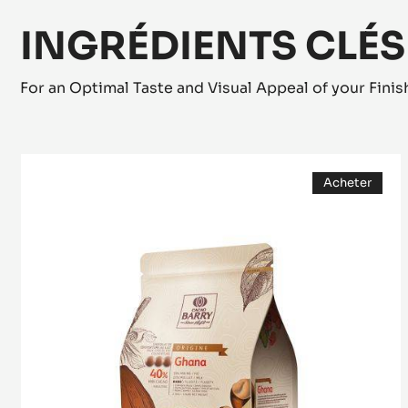
INGRÉDIENTS CLÉS
For an Optimal Taste and Visual Appeal of your Fini
Ghana
Acheter
(opens
a
modal
window)