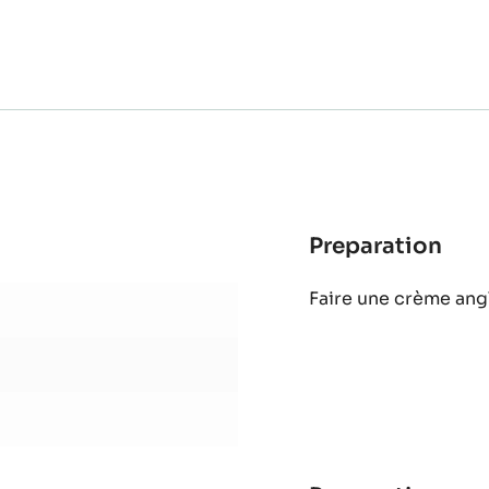
Bro
Ajouter
Preparation
:
Mou
Faire une crème ang
au
cho
au