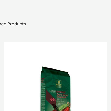
shed Products
COUVERTURE
NOIRE
-
EXTRA-
BITTER
GUAYAQUIL
64%
-