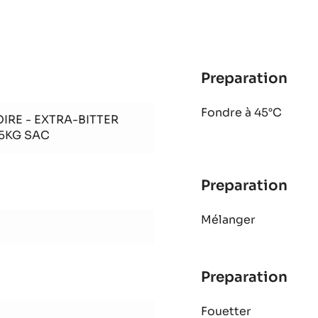
-
EXTRA-
BITTER
GUAYAQUIL
64%
-
BLOCK
-
2.5KG
SAC
Preparation
:
Bro
Fondre à 45°C
IRE - EXTRA-BITTER
.5KG SAC
Preparation
:
Bro
Mélanger