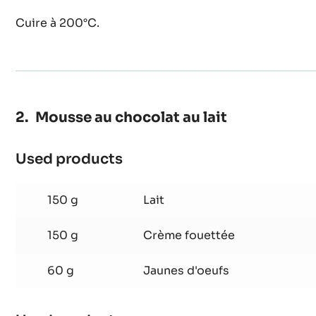
Brownie
110 g
Noix de pécan rôties
Cuire à 200°C.
Mousse au chocolat au lait
Used products
:
Mousse
au
150 g
Lait
chocolat
au
150 g
Crème fouettée