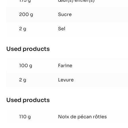
Used products
:
Brownie
175 g
œuf(s) entier(s)
200 g
Sucre
2 g
Sel
Used products
:
Brownie
100 g
Farine
2 g
Levure
Used products
: