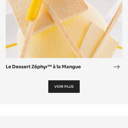
Mangue
Le Dessert Zéphyr™ à la Mangue
Le
Dess
Zép
VOIR PLUS
à
la
Man