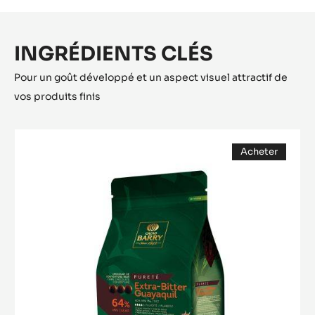
INGRÉDIENTS CLÉS
Pour un goût développé et un aspect visuel attractif de
vos produits finis
COUVERTURE
Acheter
NOIRE
(opens
-
a
modal
EXTRA-
window)
BITTER
GUAYAQUIL
64%
-
PISTOLESS
-
5KG