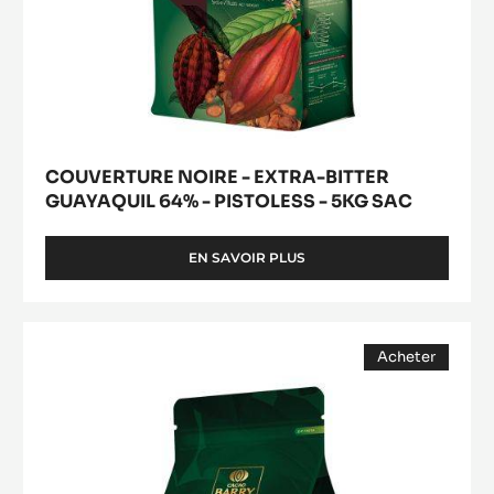
SAC
COUVERTURE NOIRE - EXTRA-BITTER
GUAYAQUIL 64% - PISTOLESS - 5KG SAC
EN SAVOIR PLUS
-
COUVERTURE
NOIRE
-
COUVERTURE
EXTRA-
Acheter
LACTÉE
BITTER
(opens
-
GUAYAQUIL
a
modal
64%
LACTÉE
window)
-
SUPÉRIEURE
PISTOLESS
38%
-
5KG
-