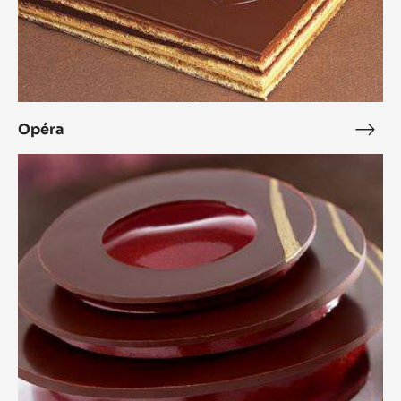
Opéra
Opé
L'Alto