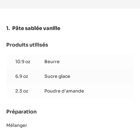
-
LACTÉE
SUPÉRIEURE
38%
-
Pâte sablée vanille
PISTOLES
-
5KG
Produits utilisés
:
SAC
Pâte
sablée
10.9 oz
Beurre
vanille
6.9 oz
Sucre glace
2.3 oz
Poudre d'amande
Préparation
:
Pâte
sablée
Mélanger
vanille