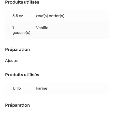
Produits utilisés
:
Pâte
sablée
3.5 oz
œuf(s) entier(s)
vanille
1
Vanille
gousse(s)
Préparation
:
Pâte
sablée
Ajouter
vanille
Produits utilisés
:
Pâte
sablée
1.1 lb
Farine
vanille
Préparation
:
Pâte