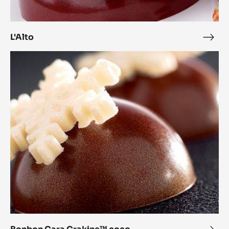
L'Alto
L'Alt
Bonbon
Cara
Crakine™
coco