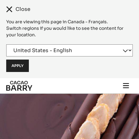
Close
You are viewing this page in Canada - Français.
Switch regions if you would like to see the content for
your location.
Skip to main content
Togg
main
navi