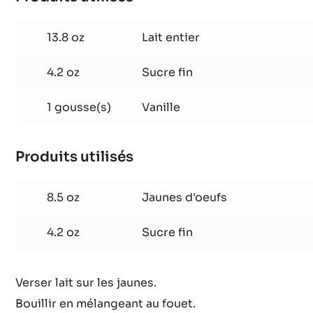
Crème au beurre opéra
Produits utilisés
:
Crème
au
13.8 oz
Lait entier
beurre
opéra
4.2 oz
Sucre fin
1 gousse(s)
Vanille
Produits utilisés
:
Crème
au
8.5 oz
Jaunes d'oeufs
beurre
opéra
4.2 oz
Sucre fin