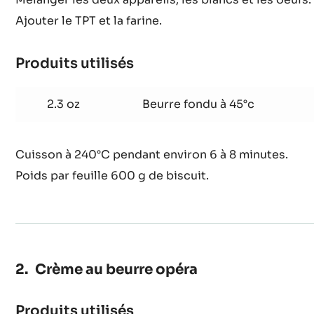
amande
1.4 oz
Sucre fin
opéra
Mélanger les deux appareils, les blancs et les oeufs.
Ajouter le TPT et la farine.
Produits utilisés
:
Biscuit
amande
2.3 oz
Beurre fondu à 45°c
opéra
Cuisson à 240°C pendant environ 6 à 8 minutes.
Poids par feuille 600 g de biscuit.