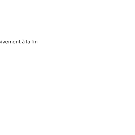
nde
ra
uit
ivement à la fin
nde
ra