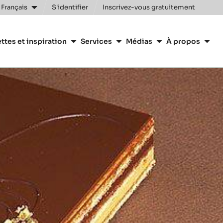
Clos
 Français
S'identifier
Inscrivez-vous gratuitement
n
ttes et inspiration
Services
Médias
À propos
y