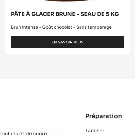
PÂTE À GLACER BRUNE - SEAU DE 5 KG
Brun intense - Goût chocolat - Sans tempérage
EN SAVOIR PLUS
-
PÂTE
À
GLACER
BRUNE
-
SEAU
DE
5
KG