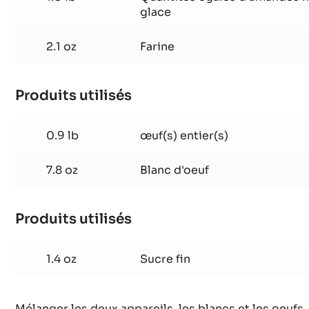
Produits utilisés
:
Biscuit
amande
1.0 lb
Quantités égales d'amandes m
opéra
glace
2.1 oz
Farine
Produits utilisés
:
Biscuit
amande
0.9 lb
œuf(s) entier(s)
opéra
7.8 oz
Blanc d'oeuf
Produits utilisés
:
Biscuit