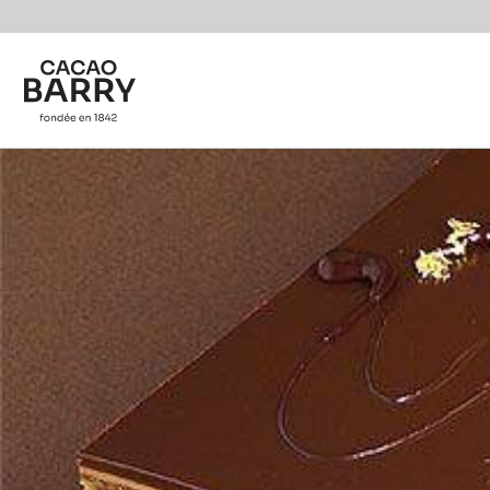
You are viewing this page in Canada - Français.
Switch regions if you would like to see the content f
Skip to main content