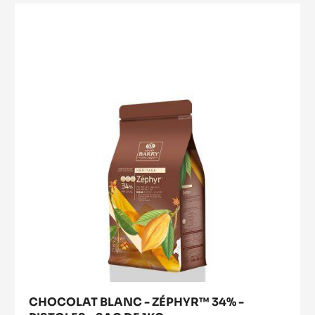
-
CHOCOLAT
SAINT-
BLANC
DOMINGUE
-
70%
-
ZÉPHYR™
PISTOLES
34%
-
-
1KG
SAC
PISTOLES
-
SAC
DE
1KG
CHOCOLAT BLANC - ZÉPHYR™ 34% -