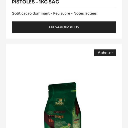
PISTOLES - 1KG SAC
Goût cacao dominant - Peu sucré - Notes lactées
EN SAVOIR PLUS
-
COUVERTURE
LACTÉE
-
COUVERTURE
ALUNGA™
Acheter
NOIRE
41%
(opens
-
-
a
modal
PISTOLES
INAYA™
window)
-
65%
1KG
-
SAC
PISTOLES
-
1KG
SAC