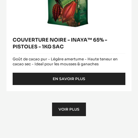
COUVERTURE NOIRE - INAYA™ 65% -
PISTOLES - 1KG SAC
Goût de cacao pur - Légère amertume - Haute teneur en
cacao sec - Ideal pour les mousses & ganaches
EN SAVOIR PLUS
-
COUVERTURE
NOIRE
-
INAYA™
65%
VOIR PLUS
-
PISTOLES
-
1KG
SAC