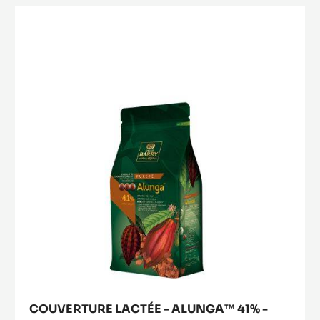
-
COUVERTURE
FLEUR
LACTÉE
DE
-
CAO
70%
ALUNGA™
-
41%
PISTOLES
-
-
5KG
PISTOLES
SAC
-
1KG
SAC
COUVERTURE LACTÉE - ALUNGA™ 41% -