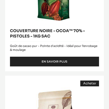
COUVERTURE NOIRE - OCOA™ 70% -
PISTOLES - 1KG SAC
Goût de cacao pur - Pointe d'acidité - Idéal pour l'enrobage
& moulage
EN SAVOIR PLUS
-
COUVERTURE
NOIRE
-
COUVERTURE
OCOA™
Acheter
NOIRE
70%
(opens
-
-
a
modal
PISTOLES
FLEUR
window)
-
DE
1KG
CAO
SAC