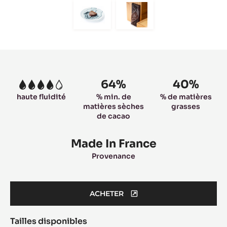
slide
slide
slide
slide
slide
1
2
3
4
5
Move
Move
to
to
slide
slide
6
7
Product
information
64%
40%
4
haute fluidité
% min. de
% de matières
matières sèches
grasses
de cacao
Made In France
Provenance
ACHETER
(OPENS
A
Tailles disponibles
MODAL