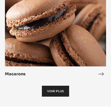
fusi
Macarons
Maca
VOIR PLUS