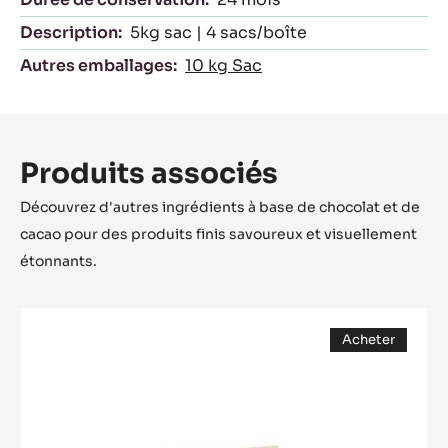
Description:
5kg sac | 4 sacs/boîte
Autres emballages:
10 kg Sac
Produits associés
Découvrez d'autres ingrédients à base de chocolat et de
cacao pour des produits finis savoureux et visuellement
étonnants.
COUVERTURE
Acheter
NOIRE
(opens
-
a
modal
SAINT-
window)
DOMINGUE
70%