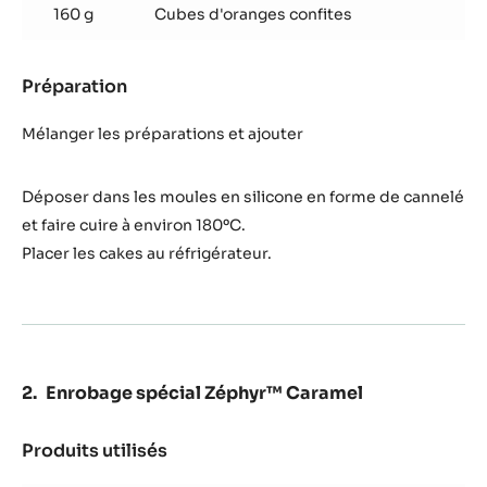
8 g
Poudre à pâte
Préparation
:
Cake
aux
Mélanger et ajouter
noisettes
Produits utilisés
:
Cake
aux
160 g
Cubes d'oranges confites
noisettes
Préparation
:
Cake
aux
Mélanger les préparations et ajouter
noisettes
Déposer dans les moules en silicone en forme de cannelé