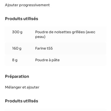
Produits utilisés
:
Cake
aux
400 g
œufs
noisettes
40 g
Extrait de malt
8 g
Sel
Préparation
:
Cake
aux
Ajouter progressivement
noisettes
Produits utilisés
:
Cake
aux
300 g
Poudre de noisettes grillées (avec
noisettes
peau)
160 g
Farine t55