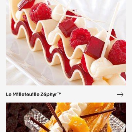
S'inspirer d'autres recettes
Expand Your Menu to Indulge Your Customers and Boost
your Sales
Le
Millefeuille
Zéphyr™