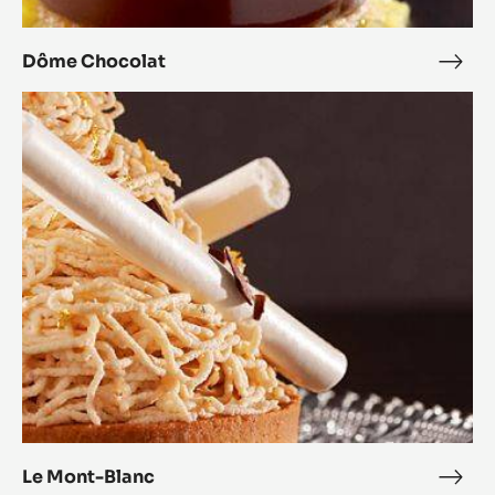
Dôme Chocolat
Dôm
Choc
Le
Mont-
Blanc