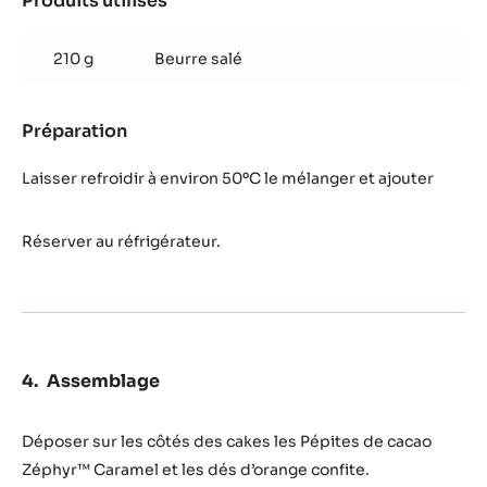
4 g
Sel fin
1
Vanille
gousse(s)
Préparation
:
Caramel
salé
Déglacer avec le mélange
Produits utilisés
:
Caramel
salé
210 g
Beurre salé
Préparation
:
Caramel
salé
Laisser refroidir à environ 50ºC le mélanger et ajouter