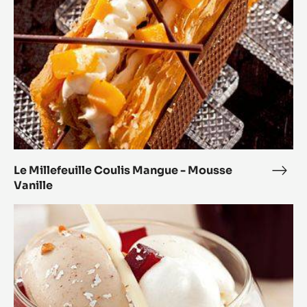
Le Millefeuille Zéphyr™
Le
Mille
Le
Zép
Millefeuille
Coulis
Mangue
-
Mousse
Vanille