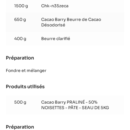
et faire cuire à environ 180ºC.
Placer les cakes au réfrigérateur.
Enrobage spécial Zéphyr™ Caramel
Produits utilisés
:
Enrobage
spécial
1500 g
Chk-n35zeca
Zéphyr™
Caramel
650 g
Cacao Barry Beurre de Cacao
Désodorisé
400 g
Beurre clarifié