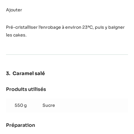
Préparation
:
Enrobage
spécial
Fondre et mélanger
Zéphyr™
Caramel
Produits utilisés
:
Enrobage
spécial
500 g
Cacao Barry PRALINÉ - 50%
Zéphyr™
NOISETTES - PÂTE - SEAU DE 5KG
Caramel
Préparation
:
Enrobage
spécial
Ajouter
Zéphyr™
Caramel
Pré-cristalliser l’enrobage à environ 23ºC, puis y baigner
les cakes.