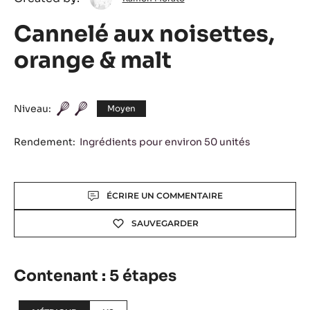
Ramon
Created by:
Ramon Morato
Morato
Cannelé aux noisettes,
orange & malt
Niveau:
Moyen