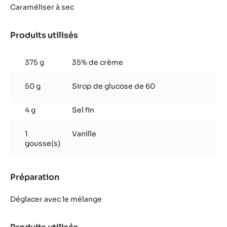
Caramel salé
Produits utilisés
:
Caramel
salé
550 g
Sucre
Préparation
:
Caramel
salé
Caraméliser à sec
Produits utilisés
:
Caramel
salé
375 g
35% de crème
50 g
Sirop de glucose de 60