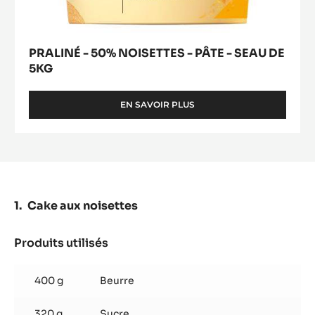
-
PÂTE
-
SEAU
DE
5KG
PRALINÉ - 50% NOISETTES - PÂTE - SEAU DE
5KG
EN SAVOIR PLUS
-
PRALINÉ
-