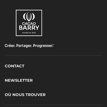
Footer
CONTACT
CacaoBarry
NEWSLETTER
OÙ NOUS TROUVER