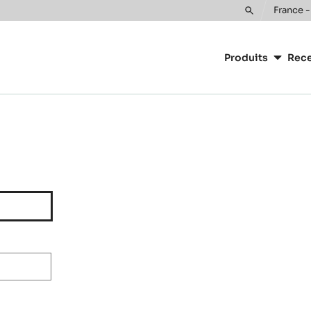
France -
Toggle
Main
search
navigatio
Produits
Rece
CacaoBarr