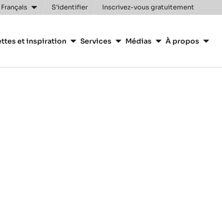
 Français
S'identifier
Inscrivez-vous gratuitement
n
ttes et inspiration
Services
Médias
À propos
y