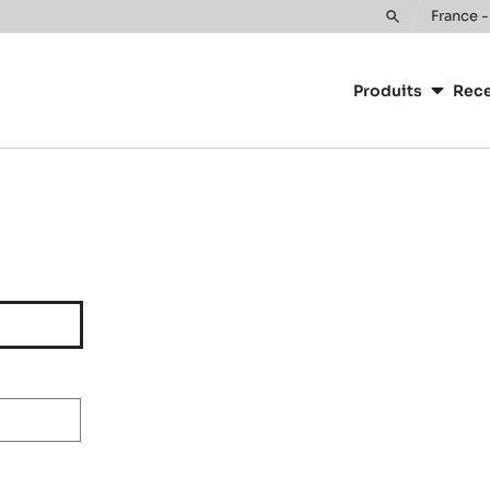
France -
Toggle
Main
search
navigatio
Produits
Rece
CacaoBarr