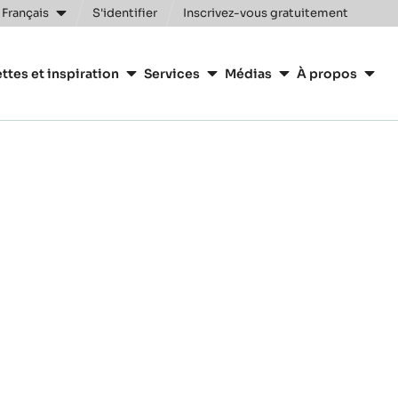
 Français
S'identifier
Inscrivez-vous gratuitement
n
ttes et inspiration
Services
Médias
À propos
y