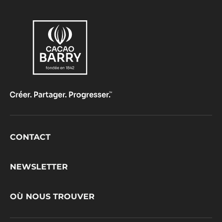
Footer
CONTACT
CacaoBarry
NEWSLETTER
OÙ NOUS TROUVER